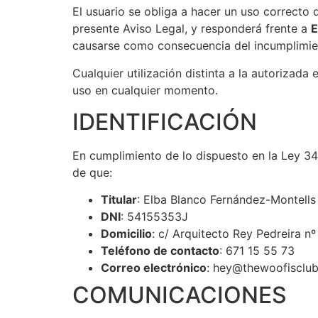
El usuario se obliga a hacer un uso correcto d
presente Aviso Legal, y responderá frente a
E
causarse como consecuencia del incumplimien
Cualquier utilización distinta a la autorizad
uso en cualquier momento.
IDENTIFICACIÓN
En cumplimiento de lo dispuesto en la Ley 34/
de que:
Titular
: Elba Blanco Fernández-Montells
DNI
: 54155353J
Domicilio
: c/ Arquitecto Rey Pedreira nº
Teléfono de contacto
: 671 15 55 73
Correo electrónico
:
hey@thewoofisclu
COMUNICACIONES